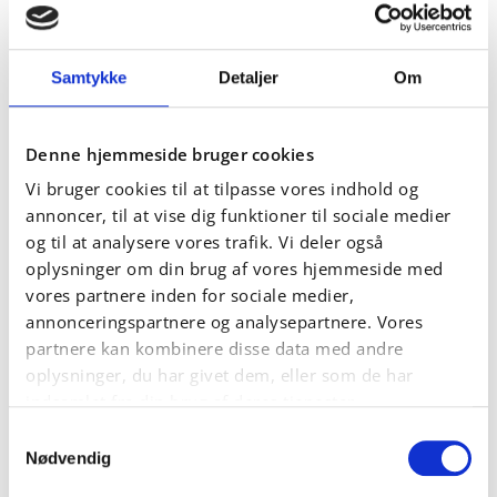
tilstand. Derfor tilbyder Elmo Platinum-drev EtherCAT-
netværk og den tilsvarende sikkerhed over EtherCAT.
Også kaldet Fail-safe over EtherCAT, eller FSoE, er dette
Samtykke
Detaljer
Om
sikkerhedsnetværk certificeret af TÜV og er særligt
fordelagtigt i applikationer som robotter og
kollaborative robotter (cobots), da det kun kræver ét
kabel til sikkerhed, hvilket minimerer det nødvendige
Denne hjemmeside bruger cookies
pladsbehov inde i robotarmen.
Vi bruger cookies til at tilpasse vores indhold og
annoncer, til at vise dig funktioner til sociale medier
og til at analysere vores trafik. Vi deler også
oplysninger om din brug af vores hjemmeside med
vores partnere inden for sociale medier,
annonceringspartnere og analysepartnere. Vores
partnere kan kombinere disse data med andre
oplysninger, du har givet dem, eller som de har
indsamlet fra din brug af deres tjenester.
Samtykkevalg
Følgende tabel beskriver sikkerhedsniveauet for
Nødvendig
Platinum-sikkerhedsfunktionerne.