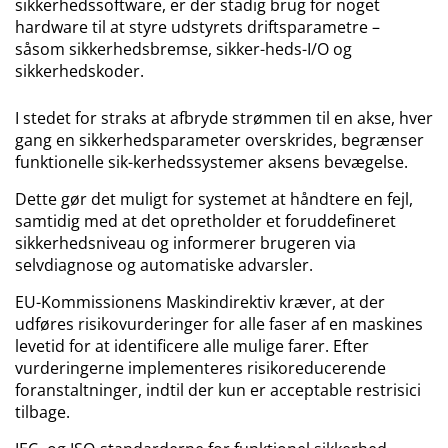
sikkerhedssoftware, er der stadig brug for noget
hardware til at styre udstyrets driftsparametre –
såsom sikkerhedsbremse, sikker-heds-I/O og
sikkerhedskoder.
I stedet for straks at afbryde strømmen til en akse, hver
gang en sikkerhedsparameter overskrides, begrænser
funktionelle sik-kerhedssystemer aksens bevægelse.
Dette gør det muligt for systemet at håndtere en fejl,
samtidig med at det opretholder et foruddefineret
sikkerhedsniveau og informerer brugeren via
selvdiagnose og automatiske advarsler.
EU-Kommissionens Maskindirektiv kræver, at der
udføres risikovurderinger for alle faser af en maskines
levetid for at identificere alle mulige farer. Efter
vurderingerne implementeres risikoreducerende
foranstaltninger, indtil der kun er acceptable rest­risici
tilbage.