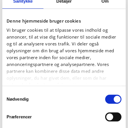
Samtykke
Detaljer
Om
Reducér dine omkostninger
til udstyr
Denne hjemmeside bruger cookies
lav pris sammenlignet med 6-
Vi bruger cookies til at tilpasse vores indhold og
aksede leddelte robotter
annoncer, til at vise dig funktioner til sociale medier
og til at analysere vores trafik. Vi deler også
oplysninger om din brug af vores hjemmeside med
Diagonale tilgange og en spids svingning udføres med
vores partnere inden for sociale medier,
minimum krav til aksekonfiguration, som ellers
annonceringspartnere og analysepartnere. Vores
hidtil har krævet en lodret leddelt robot.
partnere kan kombinere disse data med andre
Konfigurationseksempel:
oplysninger, du har givet dem, eller som de har
indsamlet fra din brug af deres tjenester.
Samtykkevalg
Nødvendig
Præferencer