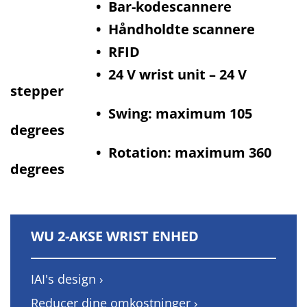
• Bar-kodescannere
• Håndholdte scannere
• RFID
• 24 V wrist unit – 24 V
stepper
• Swing: maximum 105
degrees
• Rotation: maximum 360
degrees
WU 2-AKSE WRIST ENHED
IAI's design ›
Reducer dine omkostninger ›