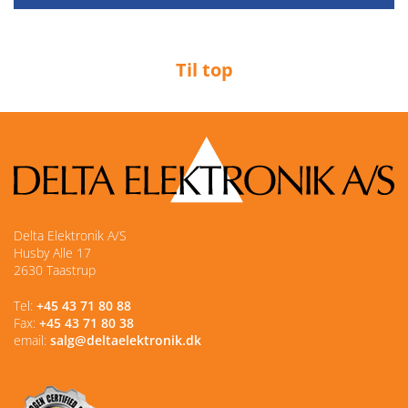
Til top
Delta Elektronik A/S
Husby Alle 17
2630 Taastrup
Tel:
+45 43 71 80 88
Fax:
+45 43 71 80 38
email:
salg@deltaelektronik.dk