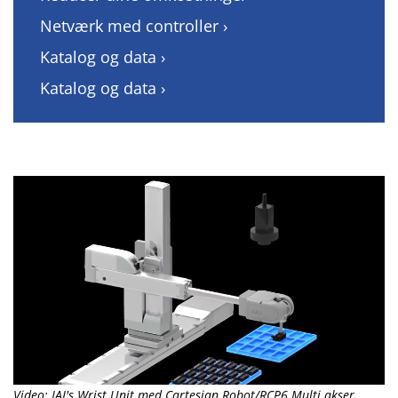
Netværk med controller ›
Katalog og data ›
Katalog og data ›
Video: IAI's Wrist Unit med Cartesian Robot/RCP6 Multi akser.