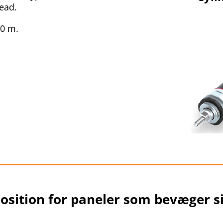
ead.
10 m.
_____________________________________
 position for paneler som bevæger 