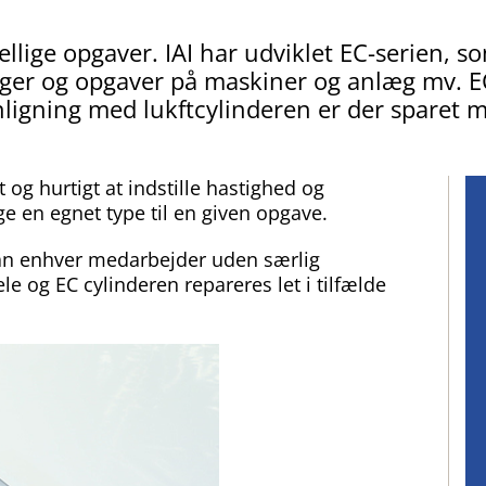
llige opgaver. IAI har udviklet EC-serien, so
nger og opgaver på maskiner og anlæg mv. EC
ligning med lukftcylinderen er der sparet 
 og hurtigt at indstille hastighed og
lge en egnet type til en given opgave.
 kan enhver medarbejder uden særlig
le og EC cylinderen repareres let i tilfælde