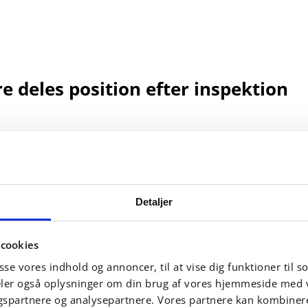
 deles position efter inspektion
 opstå et problem med at dele kan falde ud på grund a
rt.
CYLINDER® har hurtig opstart og en jævn acceleration/
kunder til 0,3 sekunder.
Detaljer
cookies
asse vores indhold og annoncer, til at vise dig funktioner til so
deler også oplysninger om din brug af vores hjemmeside med 
gspartnere og analysepartnere. Vores partnere kan kombiner