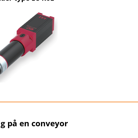
______________________________________
sig på en conveyor