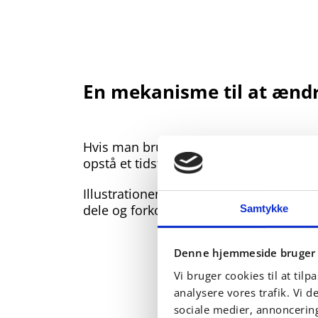
En mekanisme til at ændre
Hvis man bruger en luftcylinder kan der
opstå et tidstab i forbindelse med opsta
Illustrationen herunder viser IAI's ELE
dele og forkorter cyklustiden fra 2,5 se
Samtykke
Denne hjemmeside bruger 
Vi bruger cookies til at tilp
analysere vores trafik. Vi 
sociale medier, annoncerin