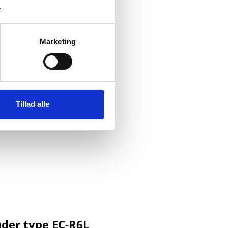
.
Marketing
Tillad alle
nder type EC-R6L