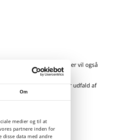
f en pludselig drejning. Der vil også
decelerationer, man fjerner udfald af
Om
ciale medier og til at
vores partnere inden for
e disse data med andre