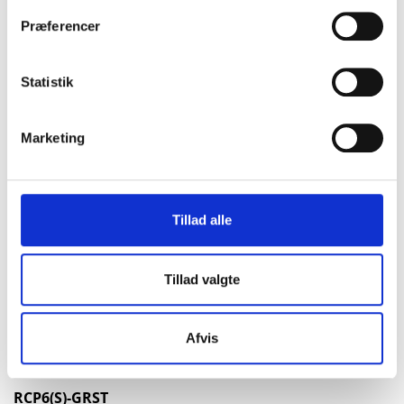
Præferencer
Funktioner
Du kan få mange typer med
Statistik
nyttige funktioner
Marketing
Tillad alle
Tillad valgte
Afvis
RCP6(S)-GRST