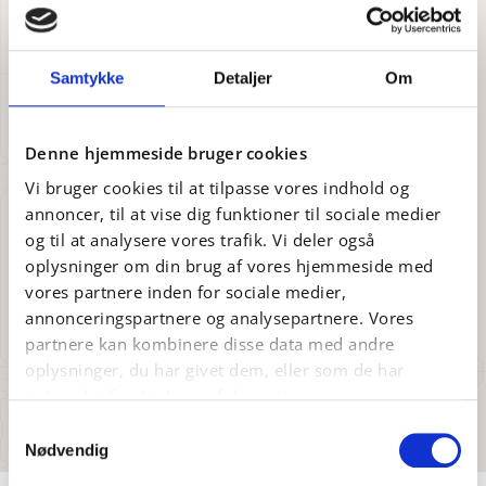
gribere
IAIs produktprogram inkluderer en bred vifte af frit
programmerbare griber-løsninger til pick-and-place
Samtykke
Detaljer
Om
automatiseringssystemer. De benyttes inden for
bilindustrien, farmaceutisk, elektronik, fødevarer og
forbrugsvarer.
Denne hjemmeside bruger cookies
Der er mange forskellige griber-typer til forskellige
Vi bruger cookies til at tilpasse vores indhold og
driftsmiljøer og kundebehov. De tilbyder tre funktioner
annoncer, til at vise dig funktioner til sociale medier
i én: Gribe, måle og teste.
og til at analysere vores trafik. Vi deler også
oplysninger om din brug af vores hjemmeside med
Ofte bruges elektriske gribere til at overføre dele til
vores partnere inden for sociale medier,
eller fra et transportbånd, arbejdsstation eller
annonceringspartnere og analysepartnere. Vores
maskine, såsom maskinbelastning, delplacering,
partnere kan kombinere disse data med andre
lastning og losning, emballering eller palletering. Et
andet anvendelsesområde er tilpasningen af dele.
oplysninger, du har givet dem, eller som de har
Griberen skal placere delen korrekt under forberedelse
indsamlet fra din brug af deres tjenester.
til næste arbejdstrin.
Samtykkevalg
Nødvendig