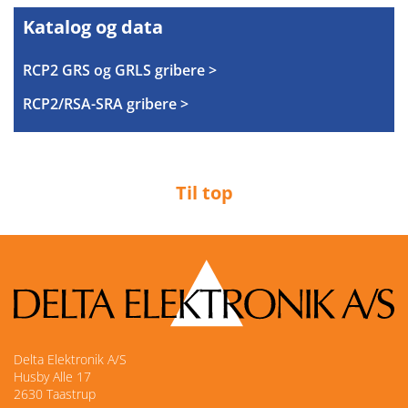
Katalog og data
RCP2 GRS og GRLS gribere >
RCP2/RSA-SRA gribere >
Til top
Delta Elektronik A/S
Husby Alle 17
2630 Taastrup